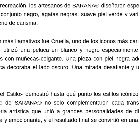
a recreación, los artesanos de SARANA® diseñaron espe
onjunto negro, ágatas negras, suave piel verde y vari
leno de carisma.
s más llamativos fue Cruella, uno de los iconos más car
 utilizó una peluca en blanco y negro especialmente
os con muñecas-colgante. Una pieza con piel negra ado
ca decoraba el lado oscuro. Una mirada desafiante y u
el Estilo» demostró hasta qué punto los estilos icónic
e
de SARANA® no solo complementaron cada transfor
oria artística que unió a grandes personalidades de d
a y emocionante, y el resultado final se convirtió en una