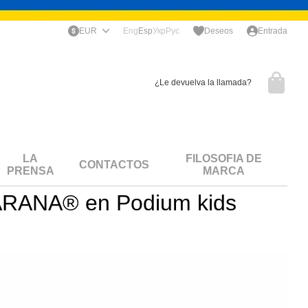
EUR
Eng
Esp
Укр
Рус
Deseos
Entrada
¿Le devuelva la llamada?
LA
FILOSOFIA DE
CONTACTOS
PRENSA
MARCA
e SARANA® en Podium kids