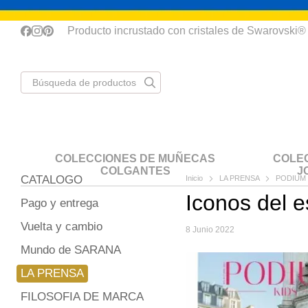
Перейти к основному контенту
Producto incrustado con cristales de Swarovski®
COLECCIONES DE MUÑECAS
COLE
COLGANTES
J
CATALOGO
Inicio
LA PRENSA
PODIUM k
Iconos del 
Pago y entrega
Vuelta y cambio
8 Junio 2022
Mundo de SARANA
LA PRENSA
FILOSOFIA DE MARCA