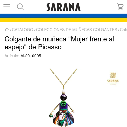
CATALOGO
COLECCIONES DE MUÑECAS COLGANTES
Col
Colgante de muñeca "Mujer frente al
espejo" de Picasso
Artículo:
M-2010005