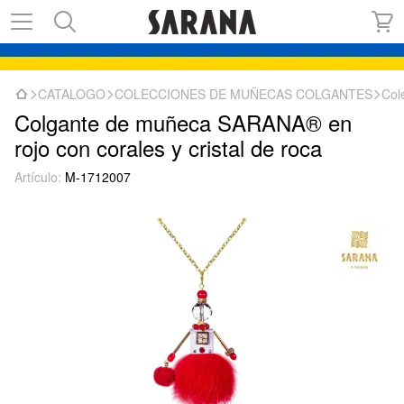
CATALOGO
COLECCIONES DE MUÑECAS COLGANTES
Col
Colgante de muñeca SARANA® en
rojo con corales y cristal de roca
Artículo:
M-1712007