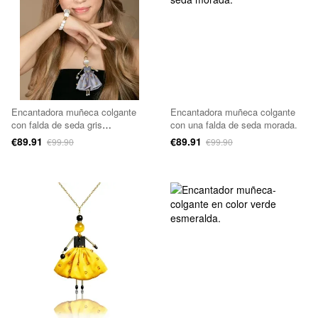
Encantadora muñeca colgante
Encantadora muñeca colgante
con falda de seda gris
con una falda de seda morada.
iridiscente.
€89.91
€89.91
€99.90
€99.90