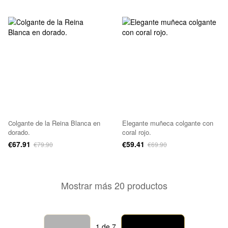
Сolgante de la Reina Blanca en
Elegante muñeca colgante con
dorado.
coral rojo.
€67.91
€59.41
€79.90
€69.90
Mostrar más 20 productos
Atrás
Adelante
1
de 7