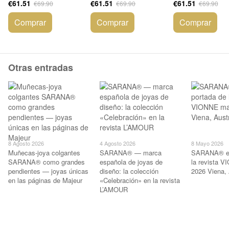
€61.51
€61.51
€61.51
€69.90
€69.90
€69.90
Comprar
Comprar
Comprar
Otras entradas
8 Agosto 2026
4 Agosto 2026
8 Mayo 2026
Muñecas-joya colgantes
SARANA® — marca
SARANA® en
SARANA® como grandes
española de joyas de
la revista 
pendientes — joyas únicas
diseño: la colección
2026 Viena, 
en las páginas de Majeur
«Celebración» en la revista
L’AMOUR