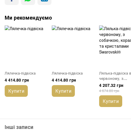
Ми рекомендуємо
Лялечка-підвіска
Лялечка-підвіска
Лялька-підвіска 
червоному, з
4 414.80 грн
4 414.80 грн
собачкою, корал
4 207.32 грн
та кристалами
Купити
Купити
4 674.80 грн
Swarovski®
Купити
Інші записи