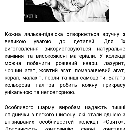
Кожна лялька-підвіска створюється вручну з
великою увагою до деталей. Для їх
виготовлення використовуються натуральне
каміння та високоякісні матеріали. У колекції
можна побачити рожевий кварц, лазурит,
чорний агат, жовтий агат, помаранчевий агат,
корал, малахіт, перли та інші самоцвіти. Багата
кольорова палітра робить кожну прикрасу
унікальною та неповторною.
Особливого шарму виробам надають пишні
спіднички з легкого шифону, які стали однією з
впізнаваних особливостей колекції «Свято».
Доповнюють композицію сяючі кристали