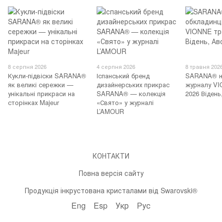
8 серпня 2026
4 серпня 2026
8 травня 202
Кукли-підвіски SARANA®
Іспанський бренд
SARANA® н
як великі сережки —
дизайнерських прикрас
журналу VI
унікальні прикраси на
SARANA® — колекція
2026 Відень
сторінках Majeur
«Свято» у журналі
L’AMOUR
КОНТАКТИ
Повна версія сайту
Продукція інкрустована кристалами від Swarovski®
Eng
Esp
Укр
Рус