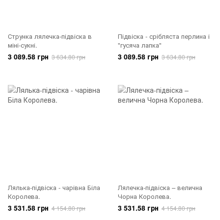
Струнка лялечка-підвіска в
Підвіска - срібляста перлина і
міні-сукні.
"гусяча лапка"
3 089.58 грн
3 089.58 грн
3 634.80 грн
3 634.80 грн
Лялька-підвіска - чарівна Біла
Лялечка-підвіска – велична
Королева.
Чорна Королева.
3 531.58 грн
3 531.58 грн
4 154.80 грн
4 154.80 грн