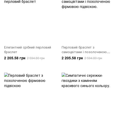
Елегантний срібний перловий
Перловий браслет з
браслет
самоцвітами і позолоченою
фірмовою підвіскою.
2 205.58 грн
2 205.58 грн
2 594.80 грн
2 594.80 грн