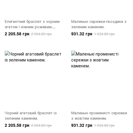
Елегантний браслет з чорним
Маленькі сережки-гвоздики з
агатом і ніжним рожевим
зеленим каменем.
каменем.
2 205.58 грн
931.32 грн
2 594.80 грн
1 034.80 грн
Чорний агатовий браслет із
Маленькі променисті сережки
зеленим каменем.
з жовтим каменем.
2 205.58 грн
931.32 грн
2 594.80 грн
1 034.80 грн