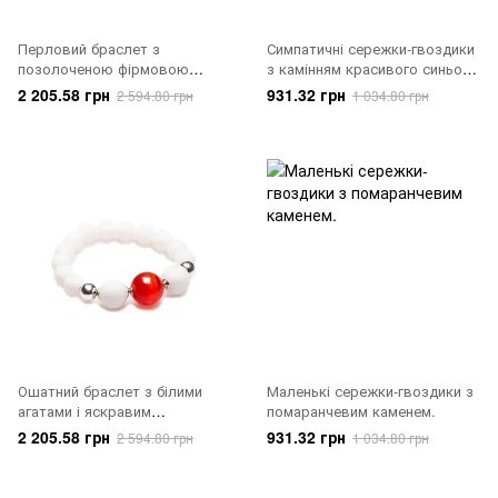
Перловий браслет з
Симпатичні сережки-гвоздики
позолоченою фірмовою
з камінням красивого синього
підвіскою
кольору.
2 205.58 грн
931.32 грн
2 594.80 грн
1 034.80 грн
Ошатний браслет з білими
Маленькі сережки-гвоздики з
агатами і яскравим
помаранчевим каменем.
помаранчевим каменем.
2 205.58 грн
931.32 грн
2 594.80 грн
1 034.80 грн