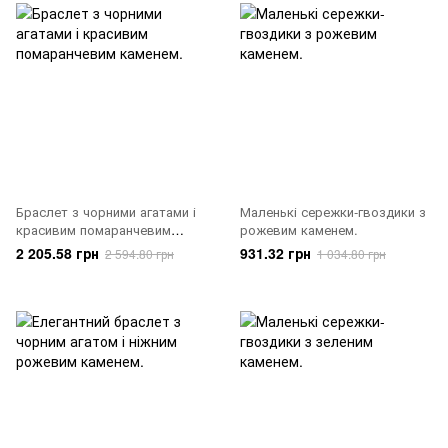
Браслет з чорними агатами і
Маленькі сережки-гвоздики з
красивим помаранчевим
рожевим каменем.
каменем.
2 205.58 грн
931.32 грн
2 594.80 грн
1 034.80 грн