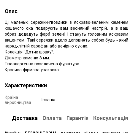
Опис
Ці маленькі сережки-гвоздики з яскраво-зеленим каменем
кошачого ока подарують вам весняний настрій, а в ваш
образ додадуть фарб зелені і стануть головним яскравим
акцентом. Такі сережки вдало доповнять собою будь - який
наряд-літній сарафан або вечірню сукню.
Колекція "Дотик шовку".
Діаметр каменю 8 мм.
Гіпоалергенна позолочена фурнітура.
Красива фірмова упаковка.
Характеристики
Країна
Іспанія
виробництва
Доставка
Оплата
Гарантія
Консультація
Україна: БЕЗКОШТОВНА доставка
"Новою поштою" на