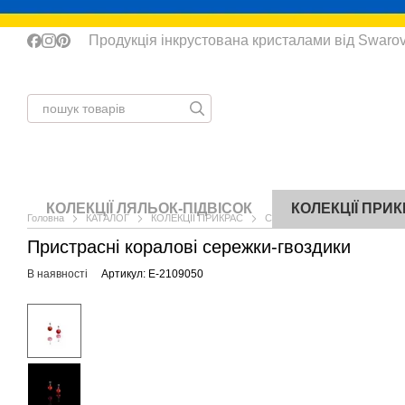
Перейти до основного контенту
Продукція інкрустована кристалами від Swaro
КОЛЕКЦІЇ ЛЯЛЬОК-ПІДВІСОК
КОЛЕКЦІЇ ПРИ
Головна
КАТАЛОГ
КОЛЕКЦІЇ ПРИКРАС
Сережки
Сережки-гвоздик
Пристрасні коралові сережки-гвоздики
В наявності
Артикул: E-2109050