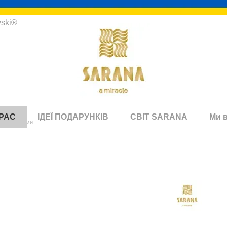
vski®
КРАС
ІДЕЇ ПОДАРУНКІВ
СВІТ SARANA
Ми 
и з коралами