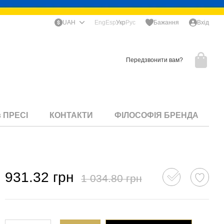
UAH
Eng
Esp
Укр
Рус
Бажання
Вхід
Передзвонити вам?
в ПРЕСІ
КОНТАКТИ
ФІЛОСОФІЯ БРЕНДА
931.32 грн
1 034.80 грн