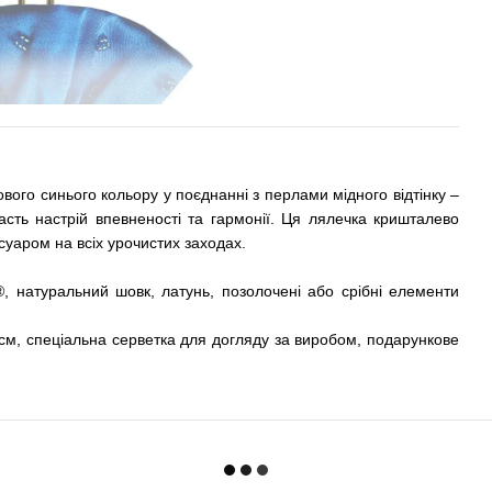
ового синього кольору у поєднанні з перлами мідного відтінку –
асть настрій впевненості та гармонії. Ця лялечка кришталево
суаром на всіх урочистих заходах.
®, натуральний шовк, латунь, позолочені або срібні елементи
м, спеціальна серветка для догляду за виробом, подарункове