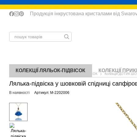
Перейти до основного контенту
Продукція інкрустована кристалами від Swaro
КОЛЕКЦІЇ ЛЯЛЬОК-ПІДВІСОК
КОЛЕКЦІЇ ПРИ
Головна
КАТАЛОГ
КОЛЕКЦІЇ ЛЯЛЬОК-ПІДВІСОК
Колекція ДОТИК Ш
Лялька-підвіска у шовковій спідниці сапфіро
В наявності
Артикул: M-2202006