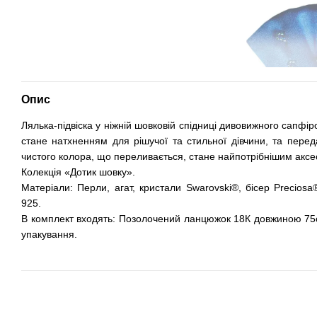
Опис
Лялька-підвіска у ніжній шовковій спідниці дивовижного сапфір
стане натхненням для рішучої та стильної дівчини, та перед
чистого колора, що переливається, стане найпотрібнішим аксе
Колекція «Дотик шовку».
Матеріали: Перли, агат, кристали Swarovski®, бісер Preciosa
925.
В комплект входять: Позолочений ланцюжок 18К довжиною 75с
упакування.