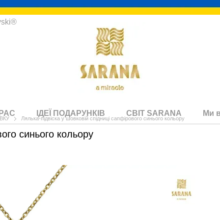
vski®
КРАС
ІДЕЇ ПОДАРУНКІВ
СВІТ SARANA
Ми 
ОВКУ
Лялька-підвіска у шовковій спідниці сапфірового синього кольору
вого синього кольору