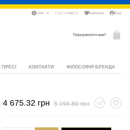
UAH
Eng
Esp
Укр
Рус
Бажання
Вхід
Передзвонити вам?
в ПРЕСІ
КОНТАКТИ
ФІЛОСОФІЯ БРЕНДА
4 675.32 грн
5 194.80 грн