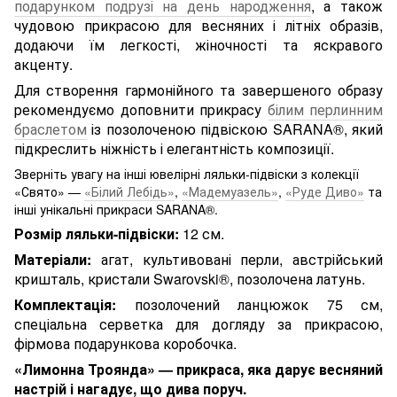
подарунком подрузі на день народження
, а також
чудовою прикрасою для весняних і літніх образів,
додаючи їм легкості, жіночності та яскравого
акценту.
Для створення гармонійного та завершеного образу
рекомендуємо доповнити прикрасу
білим перлинним
браслетом
із позолоченою підвіскою SARANA®, який
підкреслить ніжність і елегантність композиції.
Зверніть увагу на інші ювелірні ляльки-підвіски з колекції
«Свято» —
«Білий Лебідь»
,
«Мадемуазель»
,
«Руде Диво»
та
інші унікальні прикраси SARANA®.
Розмір ляльки-підвіски:
12 см.
Матеріали:
агат, культивовані перли, австрійський
кришталь, кристали Swarovski®, позолочена латунь.
Комплектація:
позолочений ланцюжок 75 см,
спеціальна серветка для догляду за прикрасою,
фірмова подарункова коробочка.
«Лимонна Троянда» — прикраса, яка дарує весняний
настрій і нагадує, що дива поруч.