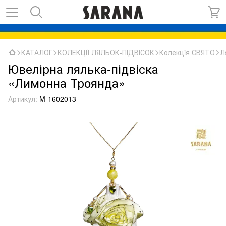
КАТАЛОГ
КОЛЕКЦІЇ ЛЯЛЬОК-ПІДВІСОК
Колекцiя СВЯТО
Л
Ювелірна лялька-підвіска
«Лимонна Троянда»
Артикул:
M-1602013