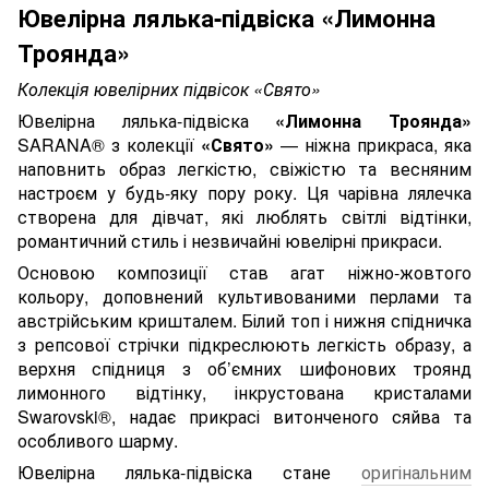
Ювелірна лялька-підвіска «Лимонна
Троянда»
Колекція ювелірних підвісок «Свято»
Ювелірна лялька-підвіска
«Лимонна Троянда»
SARANA® з колекції
«Свято»
— ніжна прикраса, яка
наповнить образ легкістю, свіжістю та весняним
настроєм у будь-яку пору року. Ця чарівна лялечка
створена для дівчат, які люблять світлі відтінки,
романтичний стиль і незвичайні ювелірні прикраси.
Основою композиції став агат ніжно-жовтого
кольору, доповнений культивованими перлами та
австрійським кришталем. Білий топ і нижня спідничка
з репсової стрічки підкреслюють легкість образу, а
верхня спідниця з об’ємних шифонових троянд
лимонного відтінку, інкрустована кристалами
Swarovski®, надає прикрасі витонченого сяйва та
особливого шарму.
Ювелірна лялька-підвіска стане
оригінальним