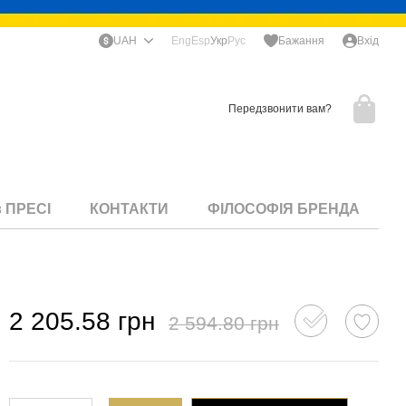
UAH
Eng
Esp
Укр
Рус
Бажання
Вхід
Передзвонити вам?
в ПРЕСІ
КОНТАКТИ
ФІЛОСОФІЯ БРЕНДА
2 205.58 грн
2 594.80 грн