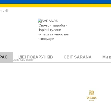
vski®
КРАС
ІДЕЇ ПОДАРУНКІВ
СВІТ SARANA
Ми 
ції "Кришталева Симфонія"