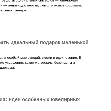
ектов до эмоциональных символов — ювелирная
ния — индивидуальность, смысл и новые форматы,
тельных трендов.
рать идеальный подарок маленькой
ы, а особый мир эмоций, сказки и вдохновения. В
кие украшения, какие материалы безопасны и
одарками.
ния: идеи особенных ювелирных