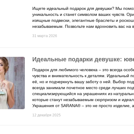
Ищете идеальный подарок для девушки? Мы помож
уникальность и станет символом ваших чувств. Ор
изящные подвески, элегантные браслеты и роско
незабываемым. Позвольте нам вдохновить вас на в
31 марта 2026
Идеальные подарки девушке: ю
Подарок для любимого человека – это всегда осо
чувства и внимательность к деталям. Идеальный п
её, но и подчеркнуть вашу заботу о ней. Выбор по
всегда занимали почетное место среди лучших по
специализирующийся на украшениях из натуральны
которые станут незабываемым сюрпризом и идеал
Украшения от SARANA® – это не просто изделие, а
12 декабря 2025