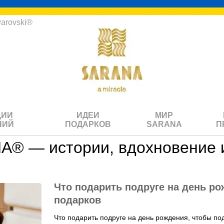
arovski®
ЦИИ
ИДЕИ
МИР
НИЙ
ПОДАРКОВ
SARANA
П
® — истории, вдохновение и
Что подарить подруге на день р
подарков
Что подарить подруге на день рождения, чтобы п