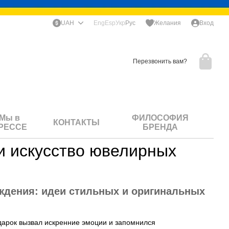
UAH
Eng
Esp
Укр
Рус
Желания
Вход
Перезвонить вам?
Мы в
ФИЛОСОФИЯ
КОНТАКТЫ
РЕССЕ
БРЕНДА
 искусство ювелирных
ождения: идеи стильных и оригинальных
одарок вызвал искренние эмоции и запомнился