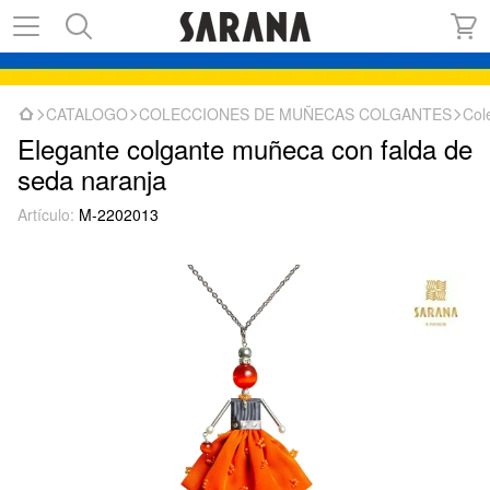
CATALOGO
COLECCIONES DE MUÑECAS COLGANTES
Col
Elegante colgante muñeca con falda de
seda naranja
Artículo:
M-2202013