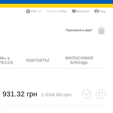
UAH
Eng
Esp
Укр
Рус
Желания
Вход
Перезвонить вам?
Мы в
ФИЛОСОФИЯ
КОНТАКТЫ
РЕССЕ
БРЕНДА
931.32 грн
1 034.80 грн