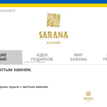
arovski®
ЦИИ
ИДЕИ
МИР
НИЙ
ПОДАРКОВ
SARANA
П
лучезарные серьги с желтым камнем.
елтым камнем.