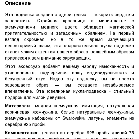
Описание
Эта подвеска создана с одной целью — покорить сердце и
заворожить. Стройная красавица в мини-платье с
жемчужинами медного цвета обладает магической
притягательностью и загадочным обаянием. На первый
взгляд скромная, но в то же время излучающая
неповторимый шарм, эта очаровательная кукла-подвеска
станет ярким акцентом вашего образа, волшебным образом
привлекая к вам внимание окружающих.
Этот аксессуар добавит вашему наряду изысканность и
утонченность, подчеркивая вашу индивидуальность и
безупречный вкус. Надев эту подвеску, вы не просто
завершаете образ — вы создаете незабываемое
впечатление. Эта ювелирная кукла-подвеска - стильный
подарок для милой девушки.
Материалы
: медная жемчужная имитация, натуральная
коричневая жемчужина, белые натуральные жемчужины,
жемчужные кабошоны от Swarovski®, латунь, элементы из
серебра 925 пробы.
Комплектация
: цепочка из серебра 925 пробы длиной 75
см, специальная салфетка для ухода за изделием,