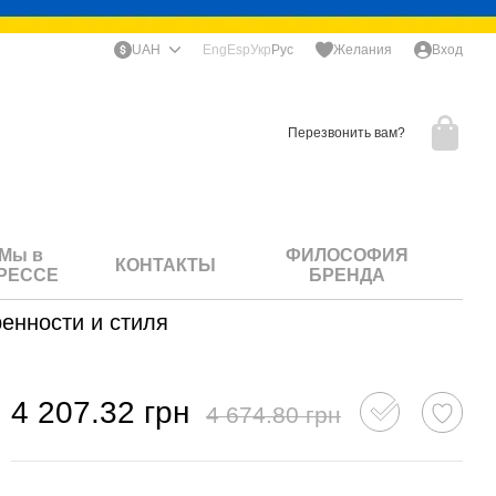
UAH
Eng
Esp
Укр
Рус
Желания
Вход
Перезвонить вам?
Мы в
ФИЛОСОФИЯ
КОНТАКТЫ
РЕССЕ
БРЕНДА
енности и стиля
4 207.32 грн
4 674.80 грн