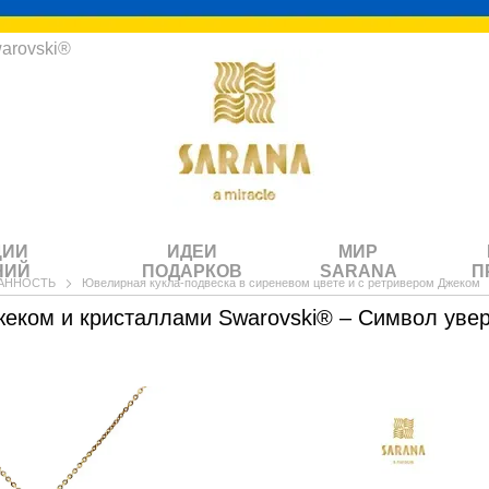
arovski®
ЦИИ
ИДЕИ
МИР
НИЙ
ПОДАРКОВ
SARANA
П
ДАННОСТЬ
Ювелирная кукла-подвеска в сиреневом цвете и с ретривером Джеком
еком и кристаллами Swarovski® – Символ увер