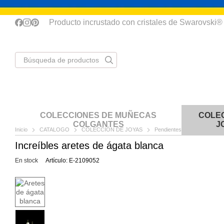
Перейти к основному контенту
Producto incrustado con cristales de Swarovski®
COLECCIONES DE MUÑECAS
COLE
COLGANTES
J
Inicio
CATALOGO
COLECCIÓN DE JOYAS
Pendientes
Aretes de á
Increíbles aretes de ágata blanca
Еn stock
Artículo: E-2109052