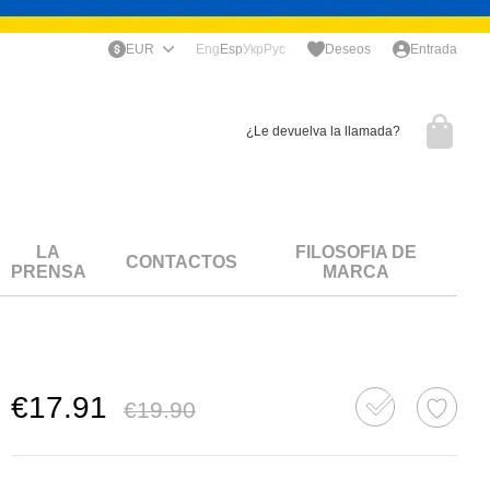
EUR
Eng
Esp
Укр
Рус
Deseos
Entrada
¿Le devuelva la llamada?
LA
FILOSOFIA DE
CONTACTOS
PRENSA
MARCA
€17.91
€19.90