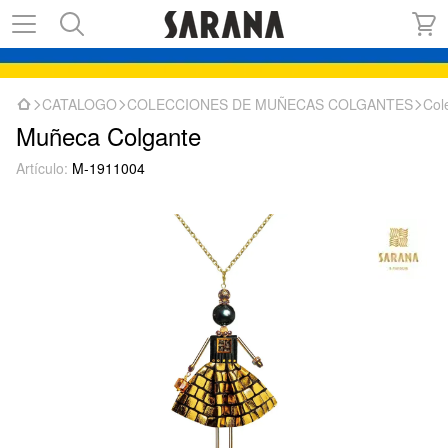
CATALOGO
COLECCIONES DE MUÑECAS COLGANTES
Col
Muñeca Colgante
Artículo:
M-1911004