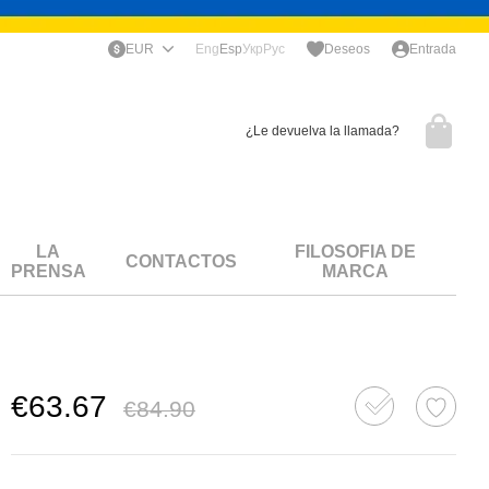
EUR
Eng
Esp
Укр
Рус
Deseos
Entrada
¿Le devuelva la llamada?
LA
FILOSOFIA DE
CONTACTOS
PRENSA
MARCA
€63.67
€84.90