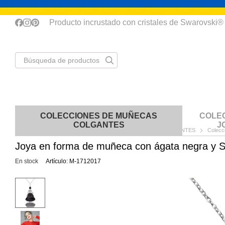
Перейти к основному контенту
Producto incrustado con cristales de Swarovski®
COLECCIONES DE MUÑECAS
COLE
COLGANTES
J
Inicio
CATALOGO
COLECCIONES DE MUÑECAS COLGANTES
Colecc
Joya en forma de muñeca con ágata negra y 
Еn stock
Artículo: M-1712017