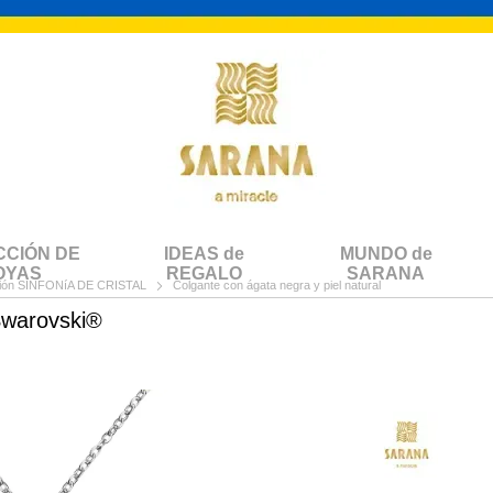
CCIÓN DE
IDEAS de
MUNDO de
OYAS
REGALO
SARANA
ión SINFONíA DE CRISTAL
Colgante con ágata negra y piel natural
Swarovski®